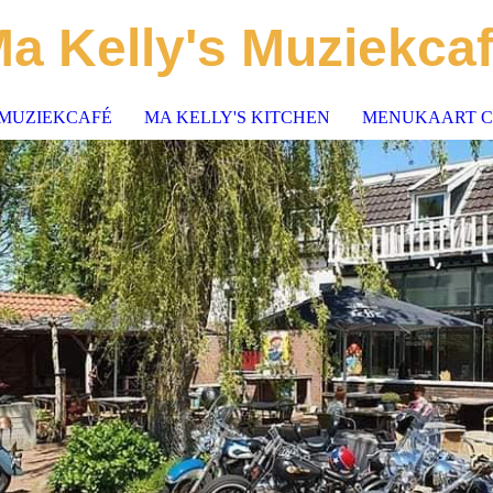
a Kelly's Muziekca
MUZIEKCAFÉ
MA KELLY'S KITCHEN
MENUKAART C