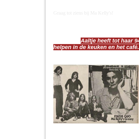
Graag tot ziens bij Ma Kelly's!
Weetje: De naam van het café heeft 
Album “Ma kelly’s greasy spoon” van
Aaltje Pool werd zo genoemd door d
Aaltje heeft tot haar 
bezochten.
helpen in de keuken en het café.