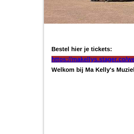
Bestel hier je tickets:
https://makellys.stager.co/w
Welkom bij Ma Kelly's Muzie
In het centrum van Frieschepalen lig
gezellige borr
el, lekker eten en natu
Als muziekliefhebber kunt u hier re
hiervoor onze agenda in de gaten!
Wat hebben wij nog meer te bieden:
Ma kelly's kitchen is de naam van het caf
snacks en plate’s bestellen.
Daarnaast heeft Ma Kelly's een groot t
gelegen is. Er is voldoende plek voor u
langs voor een lekkere kop koffie me