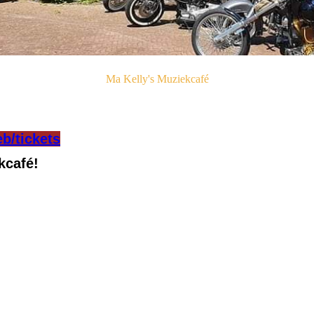
Ma Kelly's Muziekcafé
eb/tickets
kcafé!
t het muziekcafé Ma Kelly's. U kunt hier terecht voor een
urlijke goede muziek!
gelmatig een leuke muzikale middag/avond beleven, houdt
etaria die achter het café zit. In het cafetaria kunt u diverse
erras van maar liefst 160m2 welke bijna de hele dag in de zon
itg
ebreid te borrelen of te eten. Maar kom ook gezellig
t oma’s appeltaart !