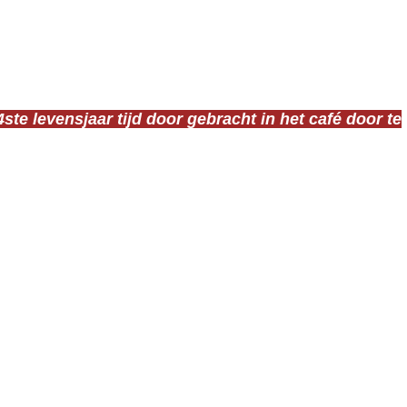
een muzikale achtergrond. Deze is afgeleid van het
 de Britse rockformatie Status Quo. Voormalig uitbaatster
e Engelse fans van Status Quo die het café
94ste levensjaar tijd door gebracht in het café door te